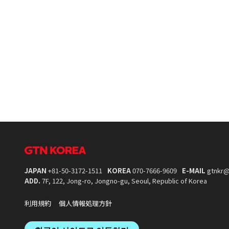
JAPAN
+81-50-3172-1511
KOREA
070-7666-9609
E-MAIL
gtnkr@
ADD.
7F, 122, Jong-ro, Jongno-gu, Seoul, Republic of Korea
利用規約
個人情報処理方針