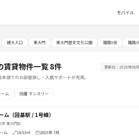
モバイル
建大入口
東大門
東大門歴史文化公園
鍾路5街
鍾路3
 の賃貸物件一覧 8件
更新日：2026年08月
日本語でのお部屋探し・入居サポートが充実。
ルーム
回基 マンスリー
ーム（回基駅 / 1号線）
別市 東大門区
ーム
16.53㎡
2015年 7月