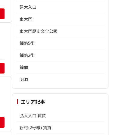
建大入口
東大門
東大門歴史文化公園
鍾路5街
鍾路3街
鐘閣
明洞
エリア記事
弘大入口 賃貸
新村(2号線) 賃貸