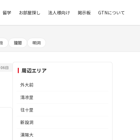
留学
お部屋探し
法人様向け
掲示板
GTNについて
街
鐘閣
明洞
06日
周辺エリア
外大前
淸凉里
往十里
新設洞
漢陽大