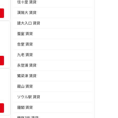
往十里 賃貸
漢陽大 賃貸
建大入口 賃貸
蚕室 賃貸
舎堂 賃貸
九老 賃貸
永登浦 賃貸
鷺梁津 賃貸
龍山 賃貸
ソウル駅 賃貸
鐘閣 賃貸
鍾路3街 賃貸