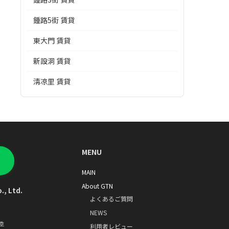
鍾路5街 賃貸
東大門 賃貸
新設洞 賃貸
淸凉里 賃貸
MENU
MAIN
About GTN
., Ltd.
よくあるご質問
NEWS
호
利用者レビュー