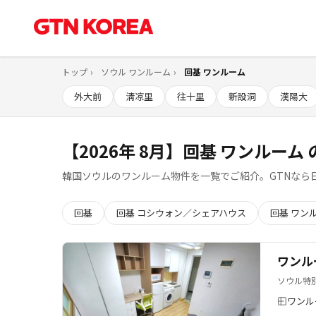
トップ
ソウル ワンルーム
回基 ワンルーム
外大前
淸凉里
往十里
新設洞
漢陽大
【2026年 8月】回基 ワンルーム
韓国ソウルのワンルーム物件を一覧でご紹介。GTNなら
回基
回基 コシウォン／シェアハウス
回基 ワン
ワンル
ソウル特
ワンル