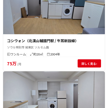
コシウォン（北漢山輔國門駅 / 牛耳新設線）
ソウル特別市 城東区 ソルセム路
ワンルーム
約20㎡
2004年
75万
›
詳しく見る
/月