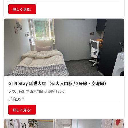
›
詳しく見る
GTN Stay 延世大店 （弘大入口駅 / 2号線・空港線）
ソウル特別市 西大門区 延禧路 139-6
約10㎡
›
詳しく見る