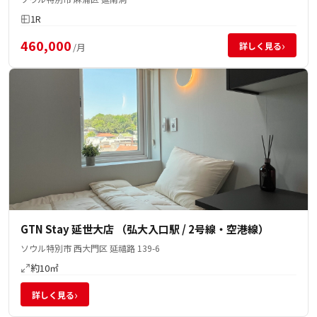
1R
460,000
›
詳しく見る
/月
GTN Stay 延世大店 （弘大入口駅 / 2号線・空港線）
ソウル特別市 西大門区 延禧路 139-6
約10㎡
›
詳しく見る