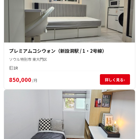
プレミアムコシウォン（新設洞駅 / 1・2号線）
ソウル特別市 東大門区
1R
850,000
›
詳しく見る
/月