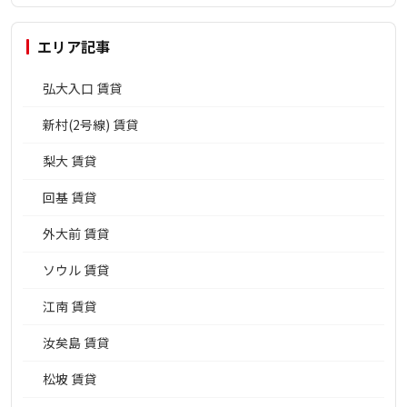
エリア記事
弘大入口 賃貸
新村(2号線) 賃貸
梨大 賃貸
回基 賃貸
外大前 賃貸
ソウル 賃貸
江南 賃貸
汝矣島 賃貸
松坡 賃貸