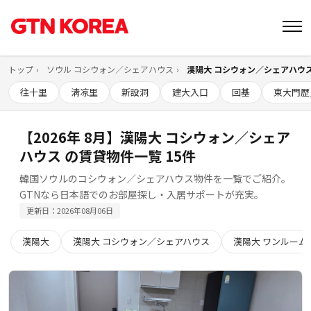
トップ
ソウル コシウォン／シェアハウス
漢陽大 コシウォン／シェアハウ
往十里
淸凉里
新設洞
建大入口
回基
東大門歴
【2026年 8月】漢陽大 コシウォン／シェア
ハウス の賃貸物件一覧 15件
韓国ソウルのコシウォン／シェアハウス物件を一覧でご紹介。
GTNなら日本語でのお部屋探し・入居サポートが充実。
更新日：2026年08月06日
漢陽大
漢陽大 コシウォン／シェアハウス
漢陽大 ワンルーム