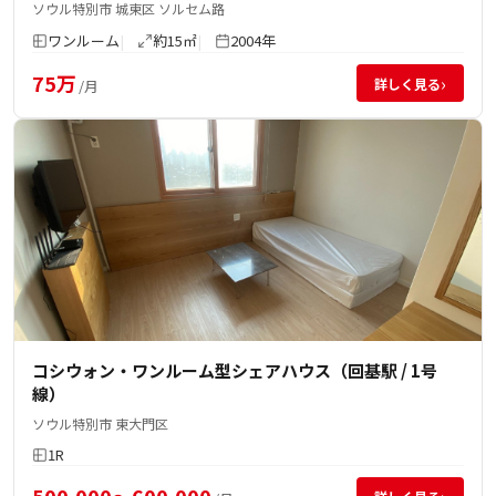
ソウル特別市 城東区 ソルセム路
ワンルーム
約15㎡
2004年
75万
›
詳しく見る
/月
コシウォン・ワンルーム型シェアハウス（回基駅 / 1号
線）
ソウル特別市 東大門区
1R
500,000～600,000