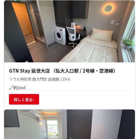
GTN Stay 延世大店 （弘大入口駅 / 2号線・空港線）
ソウル特別市 西大門区 延禧路 139-6
約10㎡
›
詳しく見る