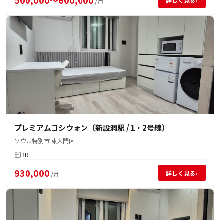
›
詳しく見る
/月
プレミアムコシウォン（新設洞駅 / 1・2号線）
ソウル特別市 東大門区
1R
930,000
›
詳しく見る
/月