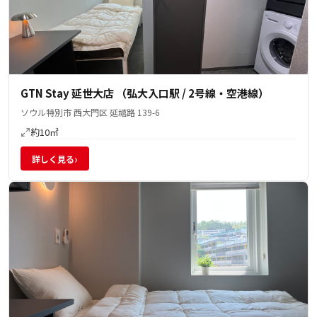
GTN Stay 延世大店 （弘大入口駅 / 2号線・空港線）
ソウル特別市 西大門区 延禧路 139-6
約10㎡
›
詳しく見る