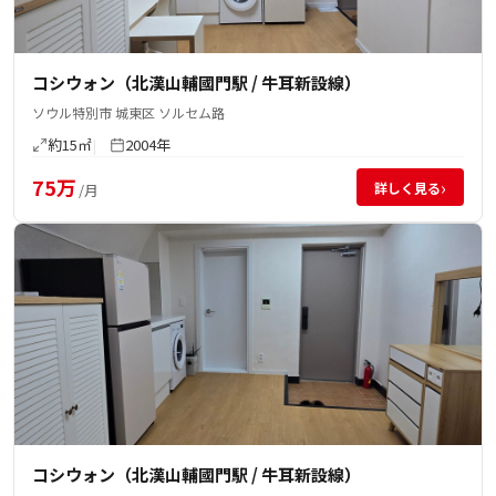
コシウォン（北漢山輔國門駅 / 牛耳新設線）
ソウル特別市 城東区 ソルセム路
約15㎡
2004年
75万
›
詳しく見る
/月
コシウォン（北漢山輔國門駅 / 牛耳新設線）