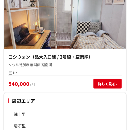
コシウォン（弘大入口駅 / 2号線・空港線）
ソウル特別市 麻浦区 延南洞
1R
540,000
›
詳しく見る
/月
周辺エリア
往十里
淸凉里