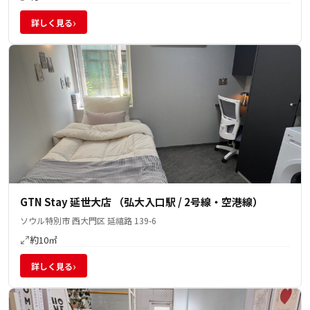
›
詳しく見る
GTN Stay 延世大店 （弘大入口駅 / 2号線・空港線）
ソウル特別市 西大門区 延禧路 139-6
約10㎡
›
詳しく見る