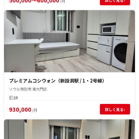
›
詳しく見る
/月
プレミアムコシウォン（新設洞駅 / 1・2号線）
ソウル特別市 東大門区
1R
930,000
›
詳しく見る
/月