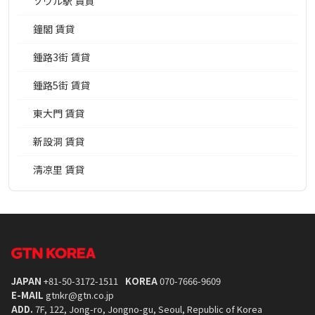
ソウル駅 賃貸
鐘閣 賃貸
鍾路3街 賃貸
鍾路5街 賃貸
東大門 賃貸
新設洞 賃貸
淸凉里 賃貸
JAPAN
+81-50-3172-1511
KOREA
070-7666-9609
E-MAIL
gtnkr@gtn.co.jp
ADD.
7F, 122, Jong-ro, Jongno-gu, Seoul, Republic of Korea