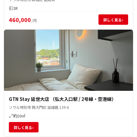
1R
460,000
›
詳しく見る
/月
GTN Stay 延世大店 （弘大入口駅 / 2号線・空港線）
ソウル特別市 西大門区 延禧路 139-6
約10㎡
›
詳しく見る