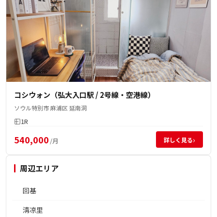
コシウォン（弘大入口駅 / 2号線・空港線）
ソウル特別市 麻浦区 延南洞
1R
540,000
›
詳しく見る
/月
周辺エリア
回基
淸凉里