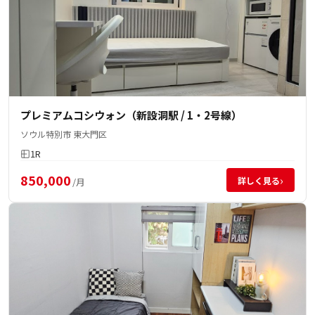
プレミアムコシウォン（新設洞駅 / 1・2号線）
ソウル特別市 東大門区
1R
850,000
›
詳しく見る
/月