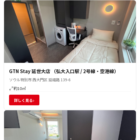
GTN Stay 延世大店 （弘大入口駅 / 2号線・空港線）
ソウル特別市 西大門区 延禧路 139-6
約10㎡
›
詳しく見る