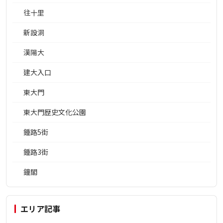
往十里
新設洞
漢陽大
建大入口
東大門
東大門歴史文化公園
鍾路5街
鍾路3街
鐘閣
エリア記事