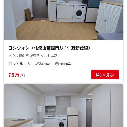
コシウォン（北漢山輔國門駅 / 牛耳新設線）
ソウル特別市 城東区 ソルセム路
ワンルーム
約20㎡
2004年
75万
›
詳しく見る
/月