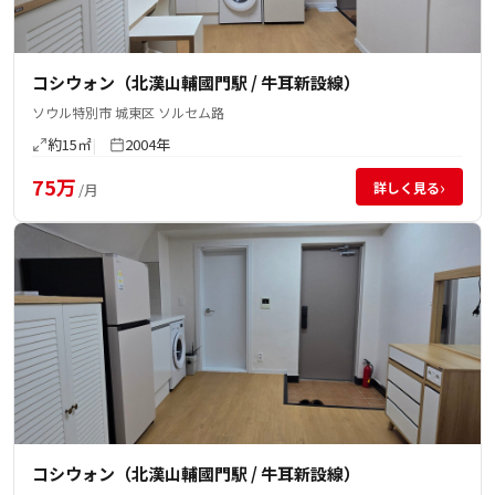
コシウォン（北漢山輔國門駅 / 牛耳新設線）
ソウル特別市 城東区 ソルセム路
約15㎡
2004年
75万
›
詳しく見る
/月
コシウォン（北漢山輔國門駅 / 牛耳新設線）