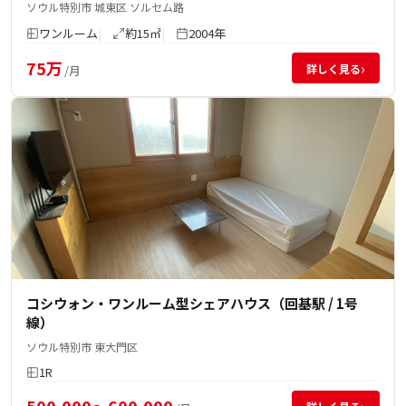
ソウル特別市 城東区 ソルセム路
ワンルーム
約15㎡
2004年
75万
›
詳しく見る
/月
コシウォン・ワンルーム型シェアハウス（回基駅 / 1号
線）
ソウル特別市 東大門区
1R
500,000～600,000