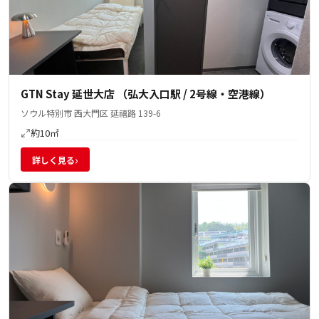
GTN Stay 延世大店 （弘大入口駅 / 2号線・空港線）
ソウル特別市 西大門区 延禧路 139-6
約10㎡
›
詳しく見る