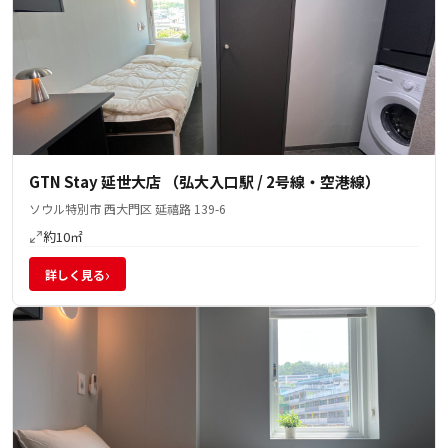
GTN Stay 延世大店 （弘大入口駅 / 2号線・空港線）
ソウル特別市 西大門区 延禧路 139-6
約10㎡
›
詳しく見る