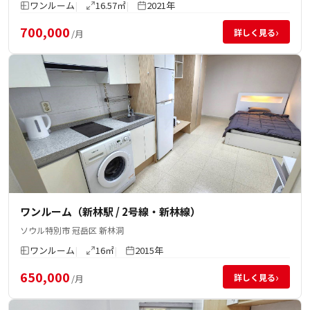
ワンルーム
16.57㎡
2021年
700,000
›
詳しく見る
/月
ワンルーム（新林駅 / 2号線・新林線）
ソウル特別市 冠岳区 新林洞
ワンルーム
16㎡
2015年
650,000
›
詳しく見る
/月