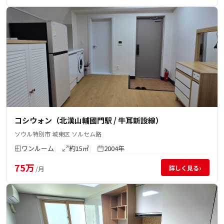
コシウォン（北漢山輔國門駅 / 牛耳新設線）
ソウル特別市 城東区 ソルセム路
ワンルーム
約15㎡
2004年
75万
›
詳しく見る
/月