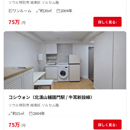
ソウル特別市 城東区 ソルセム路
ワンルーム
約20㎡
2004年
75万
›
詳しく見る
/月
コシウォン（北漢山輔國門駅 / 牛耳新設線）
ソウル特別市 城東区 ソルセム路
約15㎡
2004年
75万
›
詳しく見る
/月