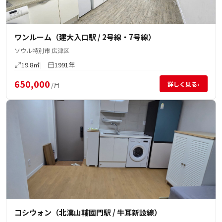
ワンルーム（建大入口駅 / 2号線・7号線）
ソウル特別市 広津区
19.8㎡
1991年
650,000
›
詳しく見る
/月
コシウォン（北漢山輔國門駅 / 牛耳新設線）