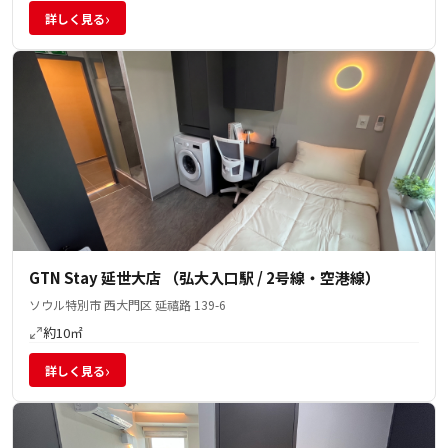
›
詳しく見る
GTN Stay 延世大店 （弘大入口駅 / 2号線・空港線）
ソウル特別市 西大門区 延禧路 139-6
約10㎡
›
詳しく見る