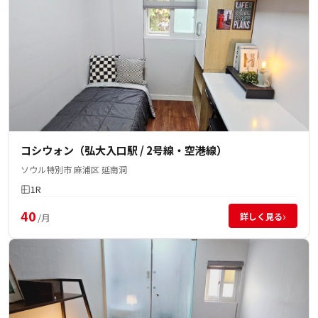
コシウォン（弘大入口駅 / 2号線・空港線）
ソウル特別市 麻浦区 延南洞
1R
40
›
詳しく見る
/月