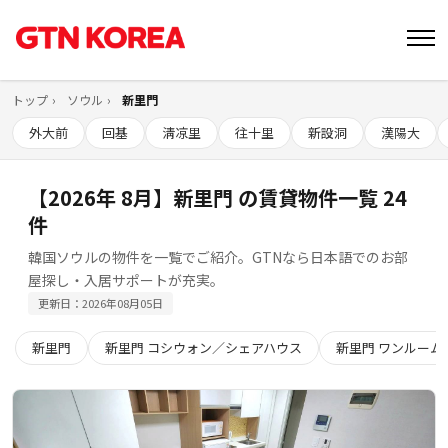
トップ
ソウル
新里門
外大前
回基
淸凉里
往十里
新設洞
漢陽大
【2026年 8月】新里門 の賃貸物件一覧 24
件
韓国ソウルの物件を一覧でご紹介。GTNなら日本語でのお部
屋探し・入居サポートが充実。
更新日：2026年08月05日
新里門
新里門 コシウォン／シェアハウス
新里門 ワンルーム