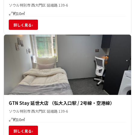
ソウル特別市 西大門区 延禧路 139-6
約10㎡
›
詳しく見る
GTN Stay 延世大店 （弘大入口駅 / 2号線・空港線）
ソウル特別市 西大門区 延禧路 139-6
約10㎡
›
詳しく見る