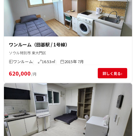
ワンルーム（回基駅 / 1号線）
ソウル特別市 東大門区
ワンルーム
16.53㎡
2015年 7月
620,000
›
詳しく見る
/月