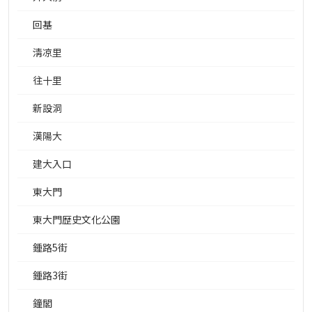
回基
淸凉里
往十里
新設洞
漢陽大
建大入口
東大門
東大門歴史文化公園
鍾路5街
鍾路3街
鐘閣