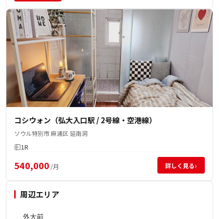
コシウォン（弘大入口駅 / 2号線・空港線）
ソウル特別市 麻浦区 延南洞
1R
540,000
›
詳しく見る
/月
周辺エリア
外大前