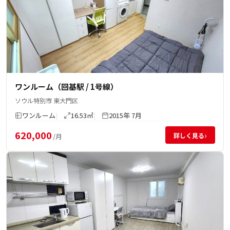
ワンルーム（回基駅 / 1号線）
ソウル特別市 東大門区
ワンルーム
16.53㎡
2015年 7月
620,000
›
詳しく見る
/月