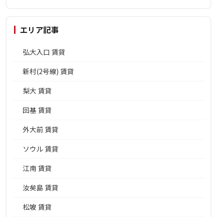
エリア記事
弘大入口 賃貸
新村(2号線) 賃貸
梨大 賃貸
回基 賃貸
外大前 賃貸
ソウル 賃貸
江南 賃貸
汝矣島 賃貸
松坡 賃貸