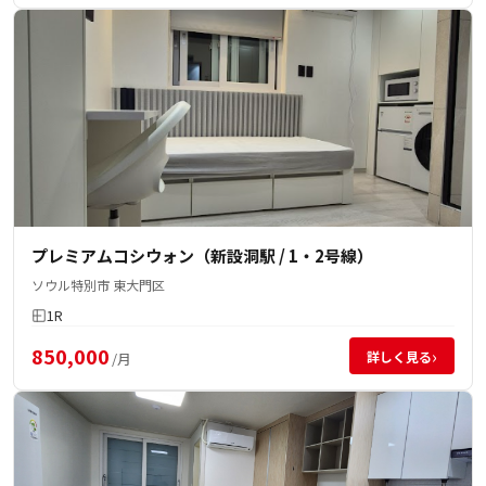
プレミアムコシウォン（新設洞駅 / 1・2号線）
ソウル特別市 東大門区
1R
850,000
›
詳しく見る
/月