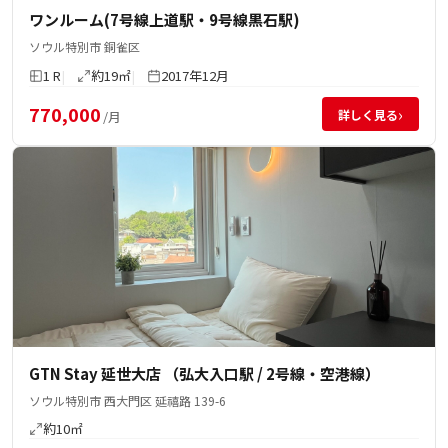
ワンルーム(7号線上道駅・9号線黒石駅)
ソウル特別市 銅雀区
1 R
約19㎡
2017年12月
770,000
›
詳しく見る
/月
GTN Stay 延世大店 （弘大入口駅 / 2号線・空港線）
ソウル特別市 西大門区 延禧路 139-6
約10㎡